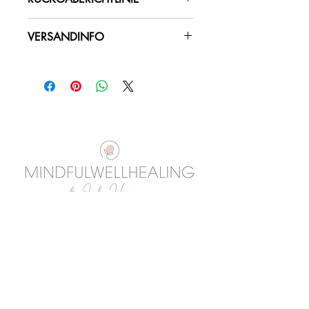
Kein Rückbagerecht
VERSANDINFO
Der Versand erfolgt nach dem 
Energieausgleich per PDF auf die bei 
der Buchung angegebene 
Emailadresse.
Über mich
Impressum
Datenschutz