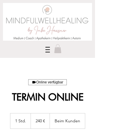
Online verfügbar
TERMIN ONLINE
240
Euro
1 Std.
1
240 €
Beim Kunden
S
t