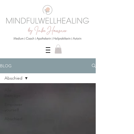
BLOG
Abschied
Alle
Beiträge
Empower
yourself
Abschied